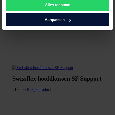
Alles toestaan
Aanpassen
Swissflex hoofdkussen SF Support
€
150,00
Bekijk product