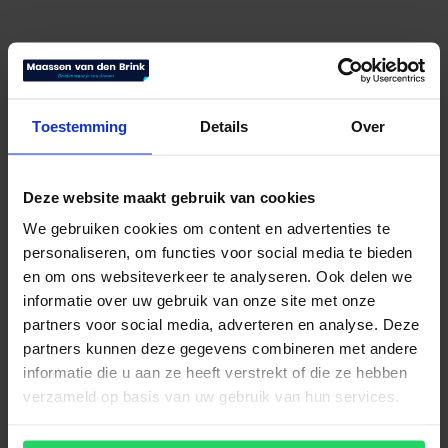
Toestemming
Details
Over
Deze website maakt gebruik van cookies
We gebruiken cookies om content en advertenties te
Swissflex hoofdkussen SF Premium
personaliseren, om functies voor social media te bieden
en om ons websiteverkeer te analyseren. Ook delen we
€
170,00
Bekijk product
informatie over uw gebruik van onze site met onze
partners voor social media, adverteren en analyse. Deze
partners kunnen deze gegevens combineren met andere
informatie die u aan ze heeft verstrekt of die ze hebben
verzameld op basis van uw gebruik van hun services.