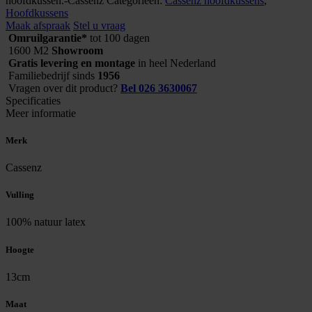
hoofdkussen.-Cassenz
Categorieën:
Cassenz hoofdkussens
,
aantal
Hoofdkussens
Maak afspraak
Stel u vraag
Omruilgarantie*
tot 100 dagen
1600 M2
Showroom
Gratis levering en montage
in heel Nederland
Familiebedrijf sinds
1956
Vragen over dit product?
Bel 026 3630067
Specificaties
Meer informatie
Merk
Cassenz
Vulling
100% natuur latex
Hoogte
13cm
Maat