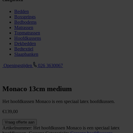
Bedden
Boxsprings
Bedbodems
Matrassen
Topmatrassen
Hoofdkussens
Dekbedden
Bedtextiel
Slaapbanken
Openingstijden
026 3630067
Monaco 13cm medium
Het hoofdkussen Monaco is een speciaal latex hoofdkussen.
€
139,00
Monaco
Vraag offerte aan
13cm
Artikelnummer:
Het hoofdkussen Monaco is een speciaal latex
medium