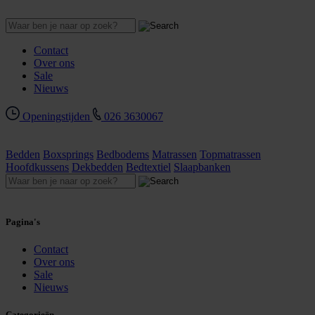
Contact
Over ons
Sale
Nieuws
Openingstijden
026 3630067
Bedden
Boxsprings
Bedbodems
Matrassen
Topmatrassen
Hoofdkussens
Dekbedden
Bedtextiel
Slaapbanken
Pagina's
Contact
Over ons
Sale
Nieuws
Categorieën