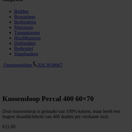
Bedden
Boxsprings
Bedbodems
Matrassen
Topmatrassen
Hoofdkussens
Dekbedden
Bedtextiel
Slaapbanken
Openingstijden
026 3630067
Kussensloop Percal 400 60×70
Deze kussensloop is gemaakt van 100% katoen, maar heeft een
hogere draaddichtheid van 400 draden per vierkante inch.
€
21,00