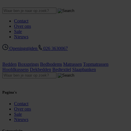
Contact
Over ons
Sale
Nieuws
Openingstijden
026 3630067
Bedden
Boxsprings
Bedbodems
Matrassen
Topmatrassen
Hoofdkussens
Dekbedden
Bedtextiel
Slaapbanken
Pagina's
Contact
Over ons
Sale
Nieuws
Categorieën