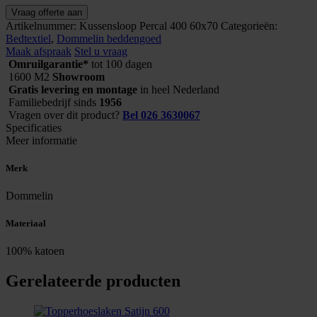
Kussensloop
Vraag offerte aan
Percal
Artikelnummer:
Kussensloop Percal 400 60x70
Categorieën:
400
Bedtextiel
,
Dommelin beddengoed
60x70
Maak afspraak
Stel u vraag
aantal
Omruilgarantie*
tot 100 dagen
1600 M2
Showroom
Gratis levering en montage
in heel Nederland
Familiebedrijf sinds
1956
Vragen over dit product?
Bel 026 3630067
Specificaties
Meer informatie
Merk
Dommelin
Materiaal
100% katoen
Gerelateerde producten