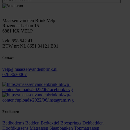
e-
mailadres
Maassen van den Brink Velp
Rozendaalselaan 15
6881 KX VELP
kvk: 898 542 41
BTW nr: NL 8651 34121 B01
Contact
velp@maassenvandenbrink.nl
026 3630067
Producten
Bedbodems
Bedden
Bedtextiel
Boxsprings
Dekbedden
Hoofdkussens
Matrassen
Slaapbanken
Topmatrassen