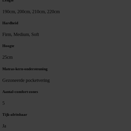
Lengte
190cm, 200cm, 210cm, 220cm
Hardheid
Firm, Medium, Soft
Hoogte
25cm
Matras-kern-ondersteuning
Gezoneerde pocketvering
Aantal-comfort-zones
5
Tijk-afritsbaar
Ja