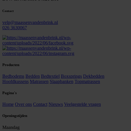
Contact
velp@maassenvandenbrink.nl
026 3630067
Producten
Bedbodems
Bedden
Bedtextiel
Boxsprings
Dekbedden
Hoofdkussens
Matrassen
Slaapbanken
Topmatrassen
Pagina's
Home
Over ons
Contact
Nieuws
Veelgestelde vragen
Openingstijden
Maandag