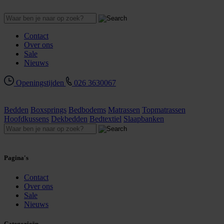
Contact
Over ons
Sale
Nieuws
Openingstijden
026 3630067
Bedden
Boxsprings
Bedbodems
Matrassen
Topmatrassen
Hoofdkussens
Dekbedden
Bedtextiel
Slaapbanken
Pagina's
Contact
Over ons
Sale
Nieuws
Categorieën