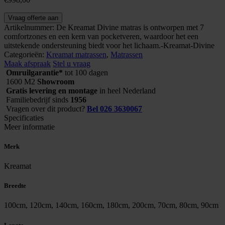
Kreamat
Vraag offerte aan
matras
Artikelnummer:
De Kreamat Divine matras is ontworpen met 7
Divine
comfortzones en een kern van pocketveren, waardoor het een
aantal
uitstekende ondersteuning biedt voor het lichaam.-Kreamat-Divine
Categorieën:
Kreamat matrassen
,
Matrassen
Maak afspraak
Stel u vraag
Omruilgarantie*
tot 100 dagen
1600 M2
Showroom
Gratis levering en montage
in heel Nederland
Familiebedrijf sinds
1956
Vragen over dit product?
Bel 026 3630067
Specificaties
Meer informatie
Merk
Kreamat
Breedte
100cm, 120cm, 140cm, 160cm, 180cm, 200cm, 70cm, 80cm, 90cm