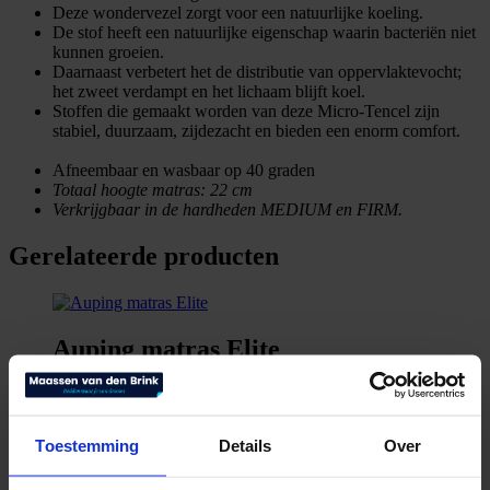
Deze wondervezel zorgt voor een natuurlijke koeling.
De stof heeft een natuurlijke eigenschap waarin bacteriën niet
kunnen groeien.
Daarnaast verbetert het de distributie van oppervlaktevocht;
het zweet verdampt en het lichaam blijft koel.
Stoffen die gemaakt worden van deze Micro-Tencel zijn
stabiel, duurzaam, zijdezacht en bieden een enorm comfort.
Afneembaar en wasbaar op 40 graden
Totaal hoogte matras: 22 cm
Verkrijgbaar in de hardheden MEDIUM en FIRM.
Gerelateerde producten
Auping matras Elite
€
1.895,00
Bekijk product
Toestemming
Details
Over