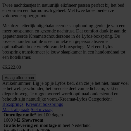
Twee nachtkastjes in natuurlijk eikfineer passen perfect bij het bed
en vormen een harmonisch geheel. Met twee lades bieden ze
voldoende opbergruimte.
Met deze letterlijk uitgebalanceerde slaaphouding geniet je van een
meer ontspannen en gezonde nachtrust. Dat comfort dank je aan de
gepatenteerde Kreamatschouderzone in de Lyfos-boxspring. De
losse schoudermodule is een unieke en gepersonaliseerde
optimalisatie in de wereld van de boxsprings. Met een Lyfos
boxspring transformeer je jouw slaapkamer in een handomdraai tot
een hotelkamer.
€
6.222,00
Kreamat
Vraag offerte aan
boxspring
Artikelnummer:
Lig je op je Lyfos-bed, dan zie je het niet, maar voel
Lyfos
je het wel: je schouder, het breedste deel van je lichaam, zakt er
aantal
dieper in weg. Je ruggenwervel wordt optimaal ondersteund en
behoudt zijn natuurlijke vorm.-Kreamat-Lyfos
Categorieën:
Boxsprings
,
Kreamat boxsprings
Maak afspraak
Stel u vraag
Omruilgarantie*
tot 100 dagen
1600 M2
Showroom
Gratis levering en montage
in heel Nederland
Familiebedrijf sinds
1956