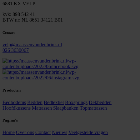
6881 KX VELP
kvk: 898 542 41
BTW nr: NL 8651 34121 B01
Contact
velp@maassenvandenbrink.nl
026 3630067
Producten
Bedbodems
Bedden
Bedtextiel
Boxsprings
Dekbedden
Hoofdkussens
Matrassen
Slaapbanken
Topmatrassen
Pagina's
Home
Over ons
Contact
Nieuws
Veelgestelde vragen