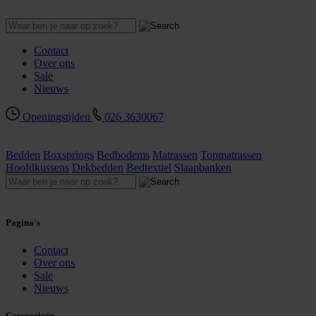
Contact
Over ons
Sale
Nieuws
Openingstijden
026 3630067
Bedden
Boxsprings
Bedbodems
Matrassen
Topmatrassen
Hoofdkussens
Dekbedden
Bedtextiel
Slaapbanken
Pagina's
Contact
Over ons
Sale
Nieuws
Categorieën