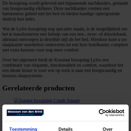
De boxspring wordt geleverd met bijpassende nachtkastjes, gemaakt
van hoogwaardig eikfineer. Deze nachtkastjes vormen een
harmonieus geheel met het bed en bieden handige opbergruimte
dankzij hun lades.
Wat de Lyfos boxspring nog specialer maakt, is de mogelijkheid om
het te transformeren met behulp van een een-, twee- of driezitsbank,
allemaal ontworpen in dezelfde stijl als het bed. Hierdoor kunt u uw
slaapkamer moeiteloos omtoveren tot een luxe hotelkamer, compleet
met extra kussens voor nog meer comfort.
Over het algemeen biedt de Kreamat boxspring Lyfos een
combinatie van elegantie, functionaliteit en comfort, waardoor het
een ideale keuze is voor wie op zoek is naar een hoogwaardig en
luxueus slaapsysteem.
Gerelateerde producten
Auping boxspring Criade Square
€
5.345,00
Bekijk product
Toestemming
Details
Over