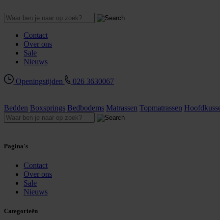
Contact
Over ons
Sale
Nieuws
Openingstijden
026 3630067
Bedden
Boxsprings
Bedbodems
Matrassen
Topmatrassen
Hoofdkuss
Pagina's
Contact
Over ons
Sale
Nieuws
Categorieën