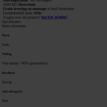
Omruilgarantie*
tot 100 dagen
1600 M2
Showroom
Gratis levering en montage
in heel Nederland
Familiebedrijf sinds
1956
Vragen over dit product?
Bel 026 3630067
Specificaties
Meer informatie
Merk
Jonk
Vulling
Vita talalay / 90% ganzendons
Hardheid
Stevig
Anti-allergisch
Nee