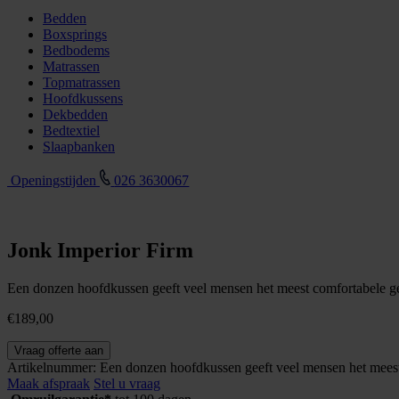
Bedden
Boxsprings
Bedbodems
Matrassen
Topmatrassen
Hoofdkussens
Dekbedden
Bedtextiel
Slaapbanken
Openingstijden
026 3630067
Jonk Imperior Firm
Een donzen hoofdkussen geeft veel mensen het meest comfortabele gev
€
189,00
Jonk
Vraag offerte aan
Imperior
Artikelnummer:
Een donzen hoofdkussen geeft veel mensen het meest 
Firm
Maak afspraak
Stel u vraag
aantal