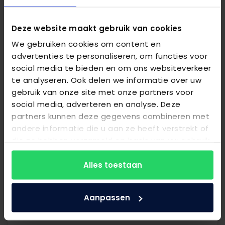
Deze website maakt gebruik van cookies
We gebruiken cookies om content en
advertenties te personaliseren, om functies voor
social media te bieden en om ons websiteverkeer
Silvana Comfort Blauw
te analyseren. Ook delen we informatie over uw
gebruik van onze site met onze partners voor
social media, adverteren en analyse. Deze
€
79,95
partners kunnen deze gegevens combineren met
Bekijk product
andere informatie die u aan ze heeft verstrekt of
die ze hebben verzameld op basis van uw gebruik
van hun services.
Alles toestaan
Aanpassen