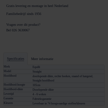
Gratis levering en montage
in heel Nederland
Familiebedrijf sinds
1956
Vragen over dit product?
Bel 026 3630067
Specificaties
Meer informatie
Merk
Equilli
Model
Straight
Hoofdbord
doorlopende dikte, rechte hoeken, staand of hangend,
Straight hoofdbord
Hoofdbord-hoogte
105cm
Hoofdbord-dikte
Doorlopende dikte
Levertijd
4 - 6 weken
Garantie
Fabrieksgarantie
Kleuren
Leverbaar in 74 hoogwaardige stoffen/kleuren