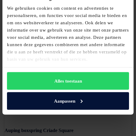
We gebruiken cookies om content en advertenties te
personaliseren, om functies voor social media te bieden en
om ons websiteverkeer te analyseren. Ook delen we
Auping boxspring Original Valencia
informatie over uw gebruik van onze site met onze partners
voor social media, adverteren en analyse. Deze partners
€
4.430,00
kunnen deze gegevens combineren met andere informatie
Bekijk product
die u aan ze heeft verstrekt of die ze hebben verzameld op
basis van uw gebruik van hun services.
Alles toestaan
Aanpassen
Auping boxspring Criade Square