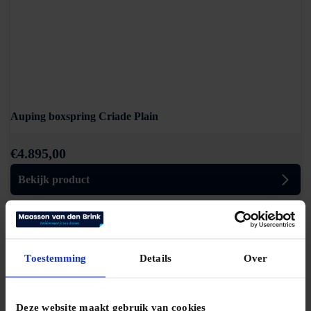
Auping boxspring Criade Plain
€
4.895,00
Bekijk product
Toestemming
Details
Over
Deze website maakt gebruik van cookies