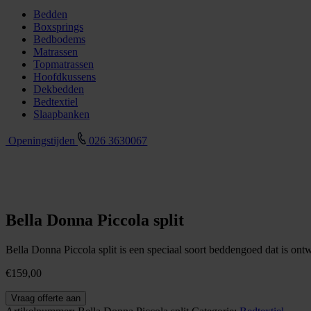
Bedden
Boxsprings
Bedbodems
Matrassen
Topmatrassen
Hoofdkussens
Dekbedden
Bedtextiel
Slaapbanken
Openingstijden
026 3630067
Bella Donna Piccola split
Bella Donna Piccola split is een speciaal soort beddengoed dat is on
€
159,00
Bella
Vraag offerte aan
Donna