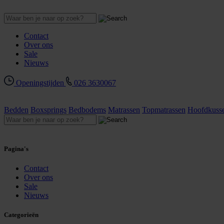
Contact
Over ons
Sale
Nieuws
Openingstijden
026 3630067
Bedden
Boxsprings
Bedbodems
Matrassen
Topmatrassen
Hoofdkuss
Pagina's
Contact
Over ons
Sale
Nieuws
Categorieën