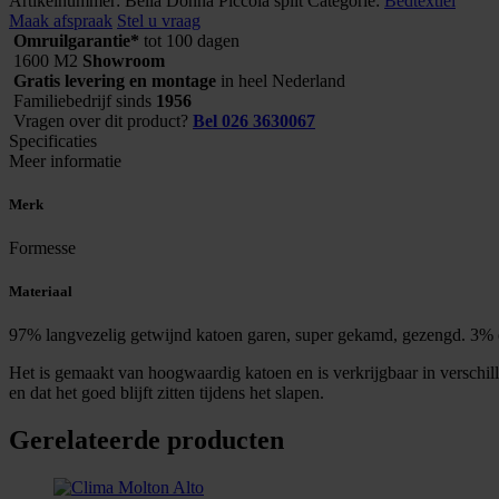
Artikelnummer:
Bella Donna Piccola split
Categorie:
Bedtextiel
Piccola
Maak afspraak
Stel u vraag
split
Omruilgarantie*
tot 100 dagen
aantal
1600 M2
Showroom
Gratis levering en montage
in heel Nederland
Familiebedrijf sinds
1956
Vragen over dit product?
Bel 026 3630067
Specificaties
Meer informatie
Merk
Formesse
Materiaal
97% langvezelig getwijnd katoen garen, super gekamd, gezengd. 3% el
Het is gemaakt van hoogwaardig katoen en is verkrijgbaar in verschill
en dat het goed blijft zitten tijdens het slapen.
Gerelateerde producten