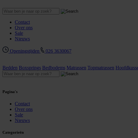
Contact
Over ons
Sale
Nieuws
Openingstijden
026 3630067
Bedden
Boxsprings
Bedbodems
Matrassen
Topmatrassen
Hoofdkuss
Pagina's
Contact
Over ons
Sale
Nieuws
Categorieën