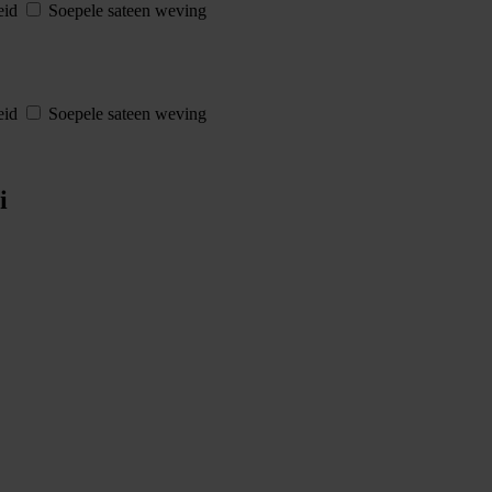
eid
Soepele sateen weving
eid
Soepele sateen weving
i