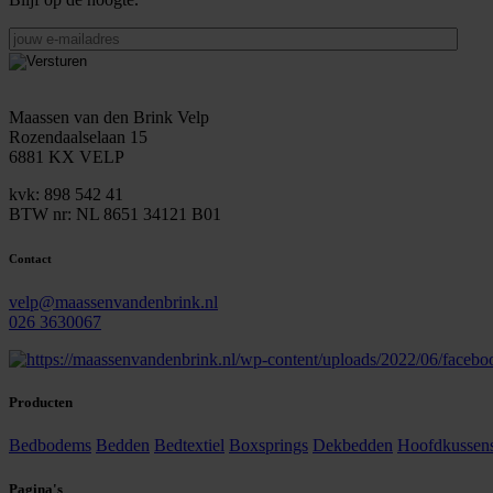
jouw
e-
mailadres
Maassen van den Brink Velp
Rozendaalselaan 15
6881 KX VELP
kvk: 898 542 41
BTW nr: NL 8651 34121 B01
Contact
velp@maassenvandenbrink.nl
026 3630067
Producten
Bedbodems
Bedden
Bedtextiel
Boxsprings
Dekbedden
Hoofdkussen
Pagina's