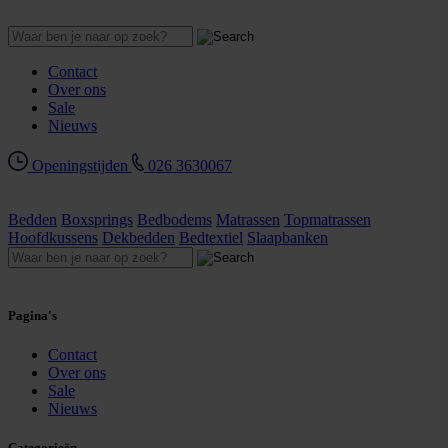
Contact
Over ons
Sale
Nieuws
Openingstijden
026 3630067
Bedden
Boxsprings
Bedbodems
Matrassen
Topmatrassen
Hoofdkussens
Dekbedden
Bedtextiel
Slaapbanken
Pagina's
Contact
Over ons
Sale
Nieuws
Categorieën