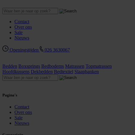
Contact
Over ons
Sale
Nieuws
Openingstijden
026 3630067
Bedden
Boxsprings
Bedbodems
Matrassen
Topmatrassen
Hoofdkussens
Dekbedden
Bedtextiel
Slaapbanken
Pagina's
Contact
Over ons
Sale
Nieuws
Categorieën