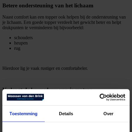
Betere ondersteuning van het lichaam
Naast comfort kan een topper ook helpen bij de ondersteuning van
je lichaam. Een goede topper verdeelt het gewicht beter en helpt
drukpunten te verminderen bij bijvoorbeeld:
schouders
heupen
rug
Hierdoor lig je vaak rustiger en comfortabeler.
Verlengt de levensduur van je matras
Een topper beschermt het onderliggende matras tegen slijtage, vocht
en vuil. Hierdoor blijft het matras vaak langer in goede conditie.
Toestemming
Details
Over
Omdat de topper het meeste contact opvangt, slijt het matras minder
snel. Dit kan de levensduur van je matras verlengen.