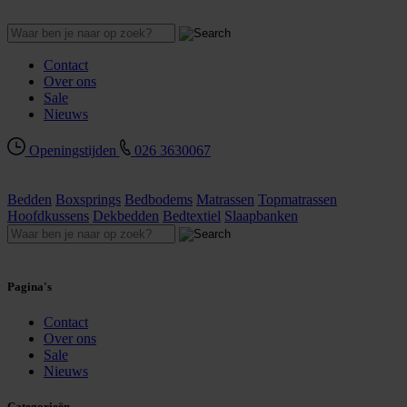
Contact
Over ons
Sale
Nieuws
Openingstijden
026 3630067
Bedden
Boxsprings
Bedbodems
Matrassen
Topmatrassen
Hoofdkussens
Dekbedden
Bedtextiel
Slaapbanken
Pagina's
Contact
Over ons
Sale
Nieuws
Categorieën