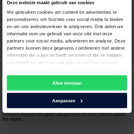
Deze website maakt gebruik van cookies
We gebruiken cookies om content en advertenties te
personaliseren, om functies voor social media te bieden
Kan kleine oneffenheden opvangen
en om ons websiteverkeer te analyseren. Ook delen we
Merk je dat je matras kleine kuiltjes of oneffenheden begint te
informatie over uw gebruik van onze site met onze
krijgen? Dan kan een topper helpen om dit deels op te vangen.
partners voor social media, adverteren en analyse. Deze
Hierdoor voelt het ligcomfort vaak weer prettiger aan.
partners kunnen deze gegevens combineren met andere
informatie die u aan ze heeft verstrekt of die ze hebben
verzameld op basis van uw gebruik van hun services.
Een topper is geen oplossing voor een volledig versleten matras,
maar kan wel helpen bij kleine ongemakken.
Alles toestaan
Ideaal bij een tweepersoonsbed
Aanpassen
Bij tweepersoonsbedden wordt een topper ook vaak gebruikt om de
overgang tussen twee matrassen minder voelbaar te maken.
Hierdoor ontstaat een egaler ligoppervlak en meer comfort tijdens
het slapen.