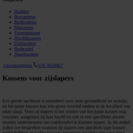
Bedden
Boxsprings
Bedbodems
Matrassen
Topmatrassen
Hoofdkussens
Dekbedden
Bedtextiel
Slaapbanken
Openingstijden
026 3630067
Kussens voor zijslapers
Een goede nachtrust is essentieel voor onze gezondheid en welzijn,
en het juiste kussen kan een groot verschil maken in de kwaliteit van
onze slaap. Voor zij slapers is het vinden van het juiste kussen nog
crucialer, aangezien zij hun hoofd en nek in een specifieke positie
moeten ondersteunen om comfortabel te kunnen slapen. In dit artikel
zullen we bespreken waarom zij slapers een specifiek type kussen
nodig hebben en welke kussens het meest geschikt zijn voor deze