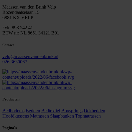
Maassen van den Brink Velp
Rozendaalselaan 15
6881 KX VELP
kvk: 898 542 41
BTW nr: NL 8651 34121 B01
Contact
velp@maassenvandenbrink.nl
026 3630067
Producten
Bedbodems
Bedden
Bedtextiel
Boxsprings
Dekbedden
Hoofdkussens
Matrassen
Slaapbanken
Topmatrassen
Pagina's