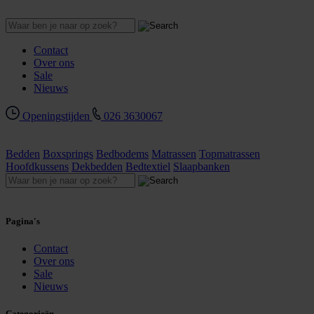
Contact
Over ons
Sale
Nieuws
Openingstijden
026 3630067
Bedden
Boxsprings
Bedbodems
Matrassen
Topmatrassen
Hoofdkussens
Dekbedden
Bedtextiel
Slaapbanken
Pagina's
Contact
Over ons
Sale
Nieuws
Categorieën