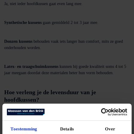
Ja, niet ieder hoofdkussen gaat even lang mee.
Synthetische kussens
gaan gemiddeld 2 tot 3 jaar mee.
Donzen kussens
behouden vaak iets langer hun comfort, mits ze goed
onderhouden worden.
Latex- en traagschuimkussens
kunnen bij goede kwaliteit soms 4 tot 5
jaar meegaan doordat deze materialen beter hun vorm behouden.
Hoe verleng je de levensduur van je
hoofdkussen?
Met goed onderhoud kun je langer genieten van je hoofdkussen:
Gebruik altijd een kussensloop.
Laat je kussen regelmatig luchten.
Toestemming
Details
Over
Volg de wasvoorschriften van de fabrikant.