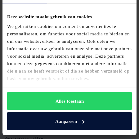
Gebruik eventueel een extra kussenbeschermer tegen vocht en vuil.
Deze website maakt gebruik van cookies
Tijd voor een nieuw hoofdkussen?
We gebruiken cookies om content en advertenties te
Merk je dat je kussen niet meer comfortabel ligt of dat je regelmatig
personaliseren, om functies voor social media te bieden en
wakker wordt met nek- of schouderklachten? Dan is het verstandig om
om ons websiteverkeer te analyseren. Ook delen we
een nieuw hoofdkussen te overwegen. Een passend hoofdkussen
informatie over uw gebruik van onze site met onze partners
ondersteunt je lichaam beter en draagt bij aan een ontspannen nachtrust.
voor social media, adverteren en analyse. Deze partners
Bij Maassen van den Brink helpen we je graag bij het vinden van een
kunnen deze gegevens combineren met andere informatie
hoofdkussen dat aansluit bij jouw slaaphouding en persoonlijke
die u aan ze heeft verstrekt of die ze hebben verzameld op
voorkeuren. Zo geniet je iedere nacht van optimaal comfort en
ondersteuning.
basis van uw gebruik van hun services.
Alles toestaan
Aanpassen
Heb je vragen?
We staan voor je klaar