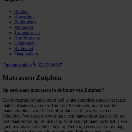
Bedden
Boxsprings
Bedbodems
Matrassen
Topmatrassen
Hoofdkussens
Dekbedden
Bedtextiel
Slaapbanken
Openingstijden
026 3630067
Matrassen Zutphen
Op zoek naar matrassen in de buurt van Zutphen?
Een boxspring of ander soort bed is niet compleet zonder het juiste
matras. Maassen van den Brink biedt matrassen in alle soorten,
maten en diktes voor het comfort dat past bij uw wensen en
behoeften. We zorgen ervoor dat u een matras kiest dat past bij uw
bed maar vooral bij uw lichaam. Voor een optimale nachtrust is een
goed matras van essentieel belang. Het zorgt ervoor dat u uw dag
uitgerust en vol energie kunt beginnen. Bekijk en test onze