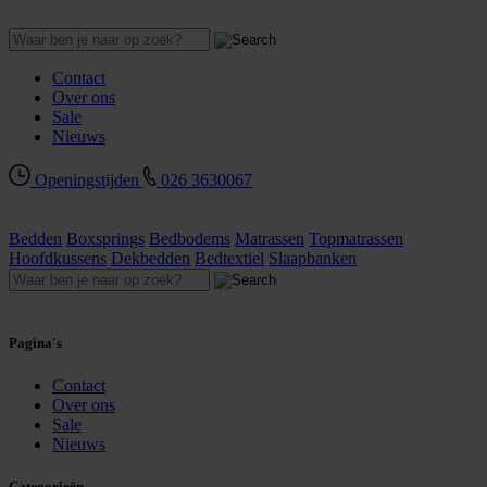
Contact
Over ons
Sale
Nieuws
Openingstijden
026 3630067
Bedden
Boxsprings
Bedbodems
Matrassen
Topmatrassen
Hoofdkussens
Dekbedden
Bedtextiel
Slaapbanken
Pagina's
Contact
Over ons
Sale
Nieuws
Categorieën