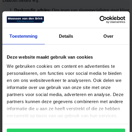
Daarom bieden wij:
Deskundig advies:
Ons team van slaapspecialisten staat klaar
om je te begeleiden bij het vinden van het perfecte bed. Of je
nu op zoek bent naar een boxspring, een verstelbaar bed of
een matras, wij hebben de expertise om je te helpen.
Topmerken:
Wij werken samen met gerenommeerde merken
Toestemming
Details
Over
zoals Auping, Schramm, Kreamat, Swissflex en nog veel
meer. Al onze producten zijn van de hoogste kwaliteit en
duurzaamheid.
Maatwerk:
Iedereen is uniek, en daarom bieden wij
Deze website maakt gebruik van cookies
maatwerkoplossingen voor jouw slaapbehoeften. Onze
bedden en matrassen zijn aanpasbaar aan jouw specifieke
We gebruiken cookies om content en advertenties te
voorkeuren.
personaliseren, om functies voor social media te bieden
Proefliggen:
In onze beddenwinkel moedigen we proefliggen
aan. Test onze bedden en matrassen in alle rust en ontdek
en om ons websiteverkeer te analyseren. Ook delen we
welke het beste bij jou past.
informatie over uw gebruik van onze site met onze
Uitgebreide garantie:
Wij staan achter de kwaliteit van onze
partners voor social media, adverteren en analyse. Deze
producten. Daarom bieden wij uitgebreide garanties om jouw
gemoedsrust te waarborgen.
partners kunnen deze gegevens combineren met andere
informatie die u aan ze heeft verstrekt of die ze hebben
verzameld op basis van uw gebruik van hun services.
Bezoek onze showroom!