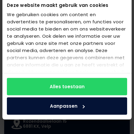
Deze website maakt gebruik van cookies
Maatwerk:
Iedereen is uniek, en daarom bieden wij
maatwerkoplossingen voor jouw slaapbehoeften.
We gebruiken cookies om content en
Onze bedden en matrassen zijn aanpasbaar aan
advertenties te personaliseren, om functies voor
jouw specifieke voorkeuren.
social media te bieden en om ons websiteverkeer
Proefliggen:
In onze beddenwinkel moedigen we
te analyseren. Ook delen we informatie over uw
proefliggen aan. Test onze bedden en matrassen in
alle rust en ontdek welke het beste bij jou past.
gebruik van onze site met onze partners voor
Uitgebreide garantie:
Wij staan achter de
social media, adverteren en analyse. Deze
kwaliteit van onze producten. Daarom bieden wij
partners kunnen deze gegevens combineren met
uitgebreide garanties om jouw gemoedsrust te
andere informatie die u aan ze heeft verstrekt of
waarborgen.
die ze hebben verzameld op basis van uw gebruik
van hun services.
Alles toestaan
Aanpassen
Bezoek onze showroom!
Rozendaalselaan 15
6881 KX, Velp