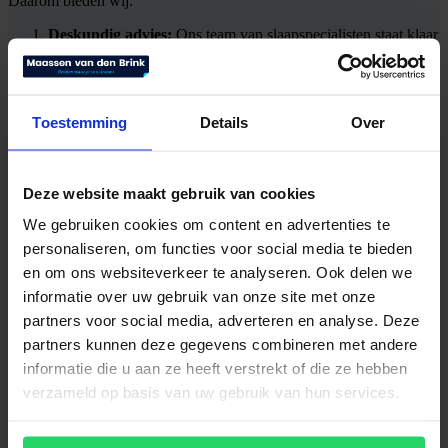
Daarom bieden wij:
Deskundig advies:
Ons team van slaapspecialisten staat klaar
om je te begeleiden bij het vinden van het perfecte bed. Of je
nu op zoek bent naar een boxspring, een verstelbaar bed of
een matras, wij hebben de expertise om je te helpen.
Topmerken:
Wij werken samen met gerenommeerde merken
Toestemming
Details
Over
zoals Auping, Schramm, Kreamat, Swissflex en nog veel
meer. Al onze producten zijn van de hoogste kwaliteit en
duurzaamheid.
Maatwerk:
Iedereen is uniek, en daarom bieden wij
Deze website maakt gebruik van cookies
maatwerkoplossingen voor jouw slaapbehoeften. Onze
bedden en matrassen zijn aanpasbaar aan jouw specifieke
We gebruiken cookies om content en advertenties te
voorkeuren.
personaliseren, om functies voor social media te bieden
Proefliggen:
In onze beddenwinkel moedigen we proefliggen
aan. Test onze bedden en matrassen in alle rust en ontdek
en om ons websiteverkeer te analyseren. Ook delen we
welke het beste bij jou past.
informatie over uw gebruik van onze site met onze
Uitgebreide garantie:
Wij staan achter de kwaliteit van onze
partners voor social media, adverteren en analyse. Deze
producten. Daarom bieden wij uitgebreide garanties om jouw
gemoedsrust te waarborgen.
partners kunnen deze gegevens combineren met andere
informatie die u aan ze heeft verstrekt of die ze hebben
verzameld op basis van uw gebruik van hun services.
Bezoek onze showroom!