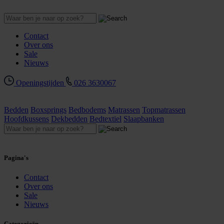
Contact
Over ons
Sale
Nieuws
Openingstijden
026 3630067
Bedden
Boxsprings
Bedbodems
Matrassen
Topmatrassen
Hoofdkussens
Dekbedden
Bedtextiel
Slaapbanken
Pagina's
Contact
Over ons
Sale
Nieuws
Categorieën