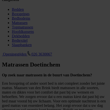
Bedden
Boxsprings
Bedbodems
Matrassen
Topmatrassen
Hoofdkussens
Dekbedden
Bedtextiel
Slaapbanken
Openingstijden
026 3630067
Matrassen Doetinchem
Op zoek naar matrassen in de buurt van Doetinchem?
Een boxspring of ander soort bed is niet compleet zonder het juiste
matras. Maassen van den Brink biedt matrassen in alle soorten,
maten en diktes voor het comfort dat past bij uw wensen en
behoeften. We zorgen ervoor dat u een matras kiest dat past bij uw
bed maar vooral bij uw lichaam. Voor een optimale nachtrust is een
goed matras van essentieel belang. Het zorgt ervoor dat u uw dag
uitgerust en vol energie kunt beginnen. Bekijk en test onze