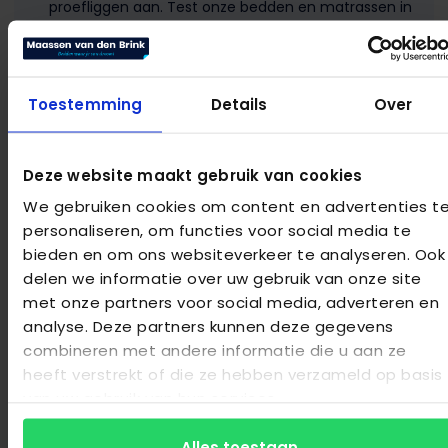
proefliggen aan. Test onze bedden en matrassen in
alle rust en ontdek welke het beste bij jou past.
Uitgebreide garantie:
Wij staan achter de
kwaliteit van onze producten. Daarom bieden wij
uitgebreide garanties om jouw gemoedsrust te
Toestemming
Details
Over
waarborgen.
Deze website maakt gebruik van cookies
We gebruiken cookies om content en advertenties t
personaliseren, om functies voor social media te
bieden en om ons websiteverkeer te analyseren. Ook
Bezoek onze showroom!
delen we informatie over uw gebruik van onze site
Rozendaalselaan 15
met onze partners voor social media, adverteren en
6881 KX, Velp
analyse. Deze partners kunnen deze gegevens
combineren met andere informatie die u aan ze
velp@maassenvandenbrink.nl
heeft verstrekt of die ze hebben verzameld op basis
van uw gebruik van hun services.
026 3630067
Alles toestaan