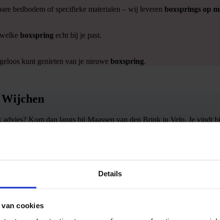
bare bedbodem of specifieke materialen – wij leveren
boxsprings op m
r welke
boxspring
echt bij je past.
rgeloos kunt genieten van je nieuwe
boxspring
.
j Wijchen
k advies? Kom dan langs bij Maassen van den Brink in Velp. Je vindt b
boxspring
waar je jarenlang van geniet.
Details
 van cookies