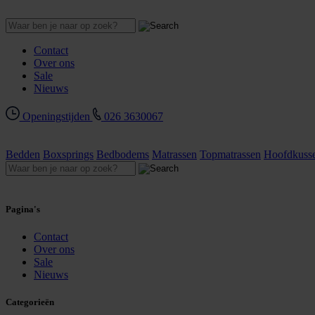
Contact
Over ons
Sale
Nieuws
Openingstijden
026 3630067
Bedden
Boxsprings
Bedbodems
Matrassen
Topmatrassen
Hoofdkuss
Pagina's
Contact
Over ons
Sale
Nieuws
Categorieën