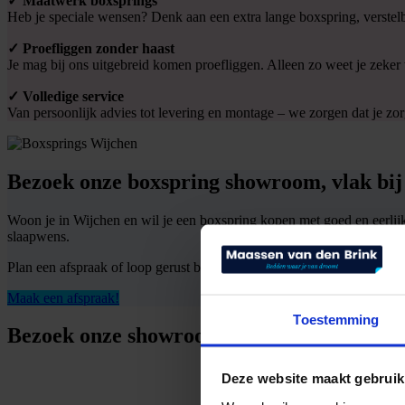
✓ Maatwerk boxsprings
Heb je speciale wensen? Denk aan een extra lange boxspring, verstel
✓ Proefliggen zonder haast
Je mag bij ons uitgebreid komen proefliggen. Alleen zo weet je zeke
✓ Volledige service
Van persoonlijk advies tot levering en montage – we zorgen dat je zo
Bezoek onze boxspring showroom, vlak bi
Woon je in Wijchen en wil je een boxspring kopen met goed en eerlij
slaapwens.
Plan een afspraak of loop gerust binnen. Wij helpen je graag aan een
Maak een afspraak!
Toestemming
Bezoek onze showroom!
Deze website maakt gebruik