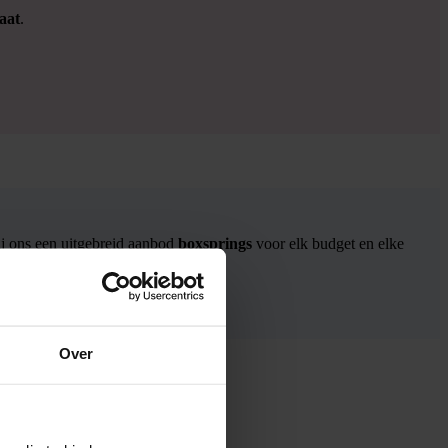
aat
.
ij ons een uitgebreid aanbod
boxsprings
voor elk budget en elke
Over