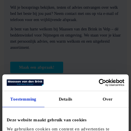
Wil je boxsprings bekijken, testen of advies ontvangen over welk
bed het beste bij jou past? Neem contact met ons op via e-mail of
telefoon voor een vrijblijvende afspraak.
Je bent van harte welkom bij Maassen van den Brink in Velp – dé
beddenwinkel voor Nijmegen en omgeving. We staan voor je klaar
met persoonlijk advies, een warm welkom en een uitgebreid
assortiment.
Maak een afspraak!
Bezoek onze showroom!
Toestemming
Details
Over
Rozendaalselaan 15
6881 KX, Velp
Deze website maakt gebruik van cookies
velp@maassenvandenbrink.nl
We gebruiken cookies om content en advertenties te