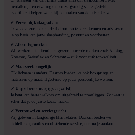
Bij Maassen van den Brink draait alles om slaapcomfort. Met
tientallen jaren ervaring en een zorgvuldig samengesteld
assortiment helpen we je bij het maken van de juiste keuze.
✓ Persoonlijk slaapadvies
Onze adviseurs nemen de tijd om jou te leren kennen en adviseren
je op basis van jouw slaaphouding, postuur en voorkeuren.
✓ Alleen topmerken
Wij werken uitsluitend met gerenommeerde merken zoals Auping,
Kreamat, Swissflex en Schramm – stuk voor stuk topkwaliteit.
✓ Maatwerk mogelijk
Elk lichaam is anders. Daarom bieden we ook boxsprings en
matrassen op maat, afgestemd op jouw persoonlijke wensen.
✓ Uitproberen mag (graag zelfs!)
Je bent van harte welkom om uitgebreid te proefliggen. Zo weet je
zeker dat je de juiste keuze maakt.
✓ Vertrouwd en servicegericht
Wij geloven in langdurige klantrelaties. Daarom bieden we
duidelijke garanties en uitstekende service, ook na je aankoop.