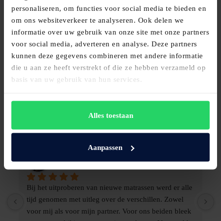
personaliseren, om functies voor social media te bieden en
026 3630067
om ons websiteverkeer te analyseren. Ook delen we
informatie over uw gebruik van onze site met onze partners
voor social media, adverteren en analyse. Deze partners
kunnen deze gegevens combineren met andere informatie
die u aan ze heeft verstrekt of die ze hebben verzameld op
Maassen van den Brink Bedden en
basis van uw gebruik van hun services.
Woninginrichting
4.9
Gebaseerd op 136 beoordelingen
powered by
G
o
o
g
l
e
Alles toestaan
beoordeel ons op
Aanpassen
Willem van Katwijk
5 maanden geleden
Bij het uitproberen van nieuwe matrassen werd er alle 
T
tijd genomen met uitleg over de verschillen. Zowel 
t
voor mij als voor mijn partner. Voor ons beiden bleek 
n