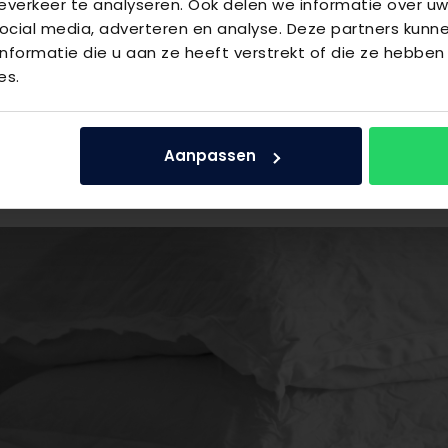
op
verkeer te analyseren. Ook delen we informatie over uw
ocial media, adverteren en analyse. Deze partners kun
ze boxsprings in Arnhem? Neem dan gerust contact met ons op
staan onze adviseurs voor u klaar om u te voorzien van de juiste
formatie die u aan ze heeft verstrekt of die ze hebben
n we ervoor dat u het bed kiest dat bij u past.
es.
Aanpassen