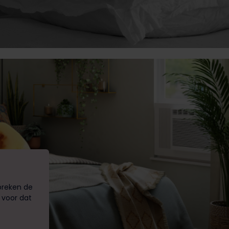
preken de
 voor dat