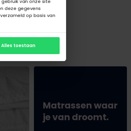
 gebruik van onze site
nen deze gegevens
 of bezoek onze
 informatie of een
 verzameld op basis van
Alles toestaan
Matrassen waar
je van droomt.