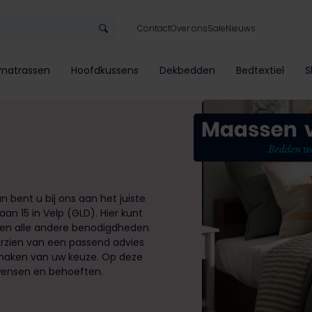
Contact
Over ons
Sale
Nieuws
matrassen
Hoofdkussens
Dekbedden
Bedtextiel
S
 bent u bij ons aan het juiste
n 15 in Velp (GLD). Hier kunt
 en alle andere benodigdheden
orzien van een passend advies
t maken van uw keuze. Op deze
 wensen en behoeften.