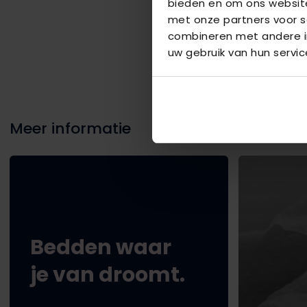
Neem contact 
bieden en om ons website
met onze partners voor s
Heeft u vragen over on
showroom in Velp. Hier 
combineren met andere in
passend advies. Zo zorge
uw gebruik van hun servic
Meer informatie
Bedden waar
je van droomt.