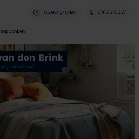
Openingstijden
026 3630067
laapbanken