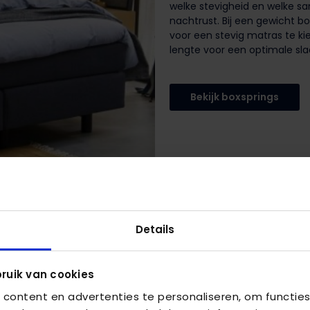
welke stevigheid en welke s
nachtrust. Bij een gewicht b
voor een stevig matras te ki
lengte voor een optimale sl
Bekijk boxsprings
Details
ruik van cookies
content en advertenties te personaliseren, om functies