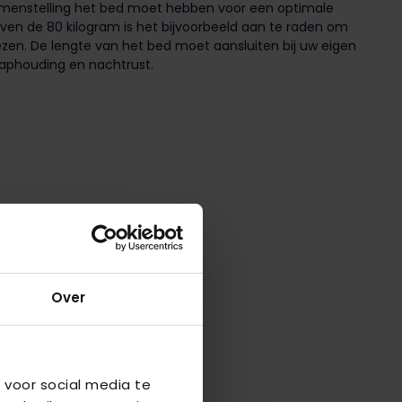
amenstelling het bed moet hebben voor een optimale
oven de 80 kilogram is het bijvoorbeeld aan te raden om
ezen. De lengte van het bed moet aansluiten bij uw eigen
aaphouding en nachtrust.
Over
 voor social media te