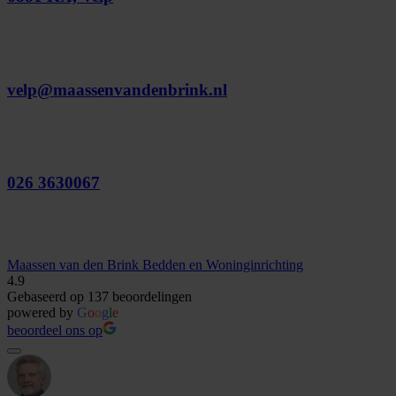
velp@maassenvandenbrink.nl
026 3630067
Maassen van den Brink Bedden en Woninginrichting
4.9
Gebaseerd op 137 beoordelingen
powered by
G
o
o
g
l
e
beoordeel ons op