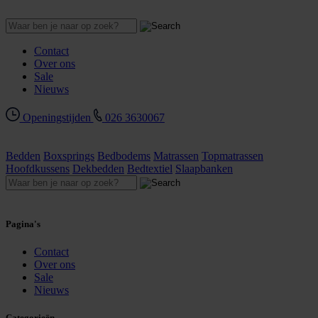
Contact
Over ons
Sale
Nieuws
Openingstijden
026 3630067
Bedden
Boxsprings
Bedbodems
Matrassen
Topmatrassen
Hoofdkussens
Dekbedden
Bedtextiel
Slaapbanken
Pagina's
Contact
Over ons
Sale
Nieuws
Categorieën