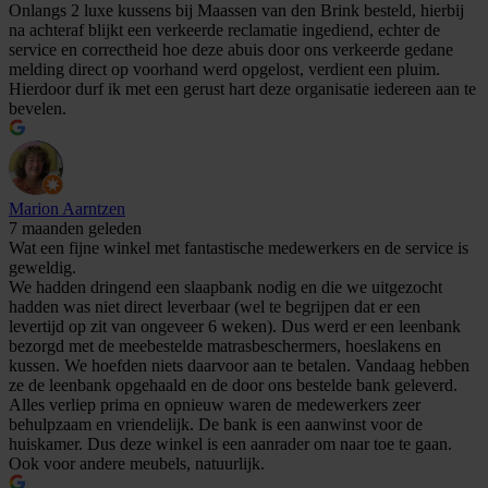
Onlangs 2 luxe kussens bij Maassen van den Brink besteld, hierbij
na achteraf blijkt een verkeerde reclamatie ingediend, echter de
service en correctheid hoe deze abuis door ons verkeerde gedane
melding direct op voorhand werd opgelost, verdient een pluim.
Hierdoor durf ik met een gerust hart deze organisatie iedereen aan te
bevelen.
Marion Aarntzen
7 maanden geleden
Wat een fijne winkel met fantastische medewerkers en de service is
geweldig.
We hadden dringend een slaapbank nodig en die we uitgezocht
hadden was niet direct leverbaar (wel te begrijpen dat er een
levertijd op zit van ongeveer 6 weken). Dus werd er een leenbank
bezorgd met de meebestelde matrasbeschermers, hoeslakens en
kussen. We hoefden niets daarvoor aan te betalen. Vandaag hebben
ze de leenbank opgehaald en de door ons bestelde bank geleverd.
Alles verliep prima en opnieuw waren de medewerkers zeer
behulpzaam en vriendelijk. De bank is een aanwinst voor de
huiskamer. Dus deze winkel is een aanrader om naar toe te gaan.
Ook voor andere meubels, natuurlijk.