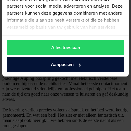
partners voor social media, adverteren en analyse. Deze
partners kunnen deze gegevens combineren met andere
informatie die u aan ze heeft verstrekt of die ze hebben
Ria Weetink
verzameld op basis van uw gebruik van hun services.
1 jaar geleden
Mooie winkel, goede service, prima spullenc lekker slapen
Alles toestaan
Heidi Keuter
Aanpassen
1 jaar geleden
Bij Maassen van den Brink ingelogd (GLD)hebben we onlangs een
prachtige Auping boxspring gekocht met elektrisch verstelbare
bodem en bijpassende nachtkastjes. Vanaf het eerste contactmoment
zijn we ontzettend vriendelijk en professioneel geholpen. Het team
nam de tijd om goed naar onze wensen te luisteren en gaf deskundig
advies.
De levering verliep precies volgens afspraak en het bed werd keurig
gemonteerd. En wat een bed! Het ziet er niet alleen fantastisch uit,
maar slaapt ook heerlijk – we hebben sinds de eerste nacht als een
roos geslapen.