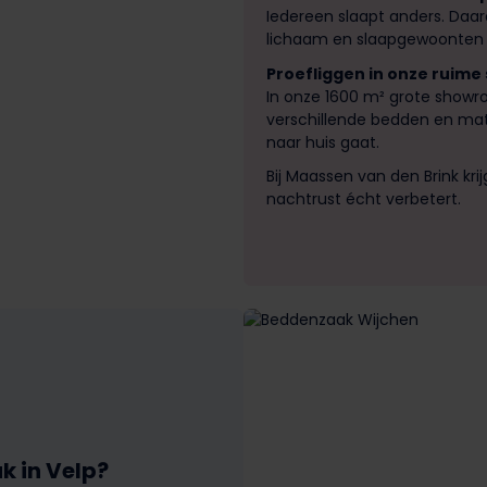
Iedereen slaapt anders. Daa
lichaam en slaapgewoonten 
Proefliggen in onze ruim
In onze 1600 m² grote showro
verschillende bedden en matr
naar huis gaat.
Bij Maassen van den Brink kr
nachtrust écht verbetert.
k in Velp?