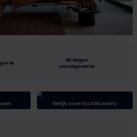
90 dagen
g in NL
omruilgarantie
ssen
Bekijk onze hoofdkussens