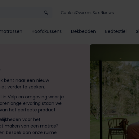
Contact
Over ons
Sale
Nieuws
matrassen
Hoofdkussens
Dekbedden
Bedtextiel
S
?
oek bent naar een nieuw
niet verder te zoeken.
l in Velp en omgeving waar je
jarenlange ervaring staan we
 van het perfecte product.
lijkheden voor het
aat maken van een matras?
een bezoek aan onze ruime