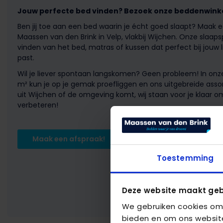
Jouw perfecte bed vinden? Bezoek onze beddenwinkel 
Ben jij toe aan een bed waarin je écht goed slaapt? Maak 
Maassen van den Brink in Velp, vlakbij Wijchen. Onze slaapsp
vinden van het bed, matras of kussen dat perfect bij jouw
past.
Wil je liever spontaan langskomen? Geen probleem! In on
m² kun je op je gemak proefliggen en ons uitgebreide asso
uit Wijchen of de omgeving komt, wij staan voor je klaar o
verbeteren!
Maak een afspraak!
Toestemming
Deze website maakt geb
We gebruiken cookies om 
bieden en om ons website