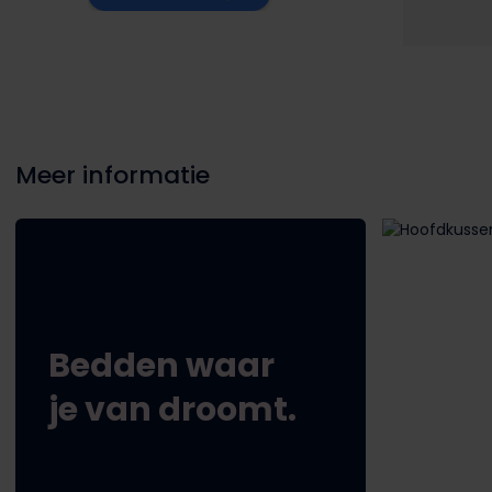
ur 
ons bed!!
dezelfde
.. 
stond " 
deur om 
aan het
lag. Ik 
en geadv
Meer informatie
nog? Ec
service
Bedden waar
je van droomt.