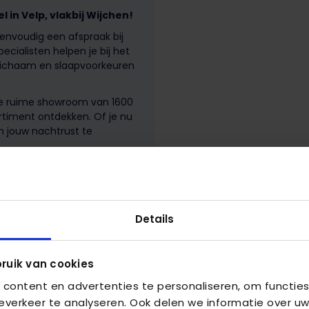
in Velp, vlakbij Wijchen!
eenvoudig een afspraak bij
ecialisten helpen je bij het
 lichaam en slaapvoorkeuren
ze ruime showroom van 1600
rtiment ontdekken. Of je nu
m jouw nachtrust te
Details
ruik van cookies
content en advertenties te personaliseren, om functies
verkeer te analyseren. Ook delen we informatie over uw