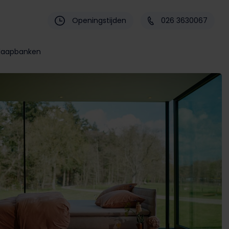
Openingstijden
026 3630067
laapbanken