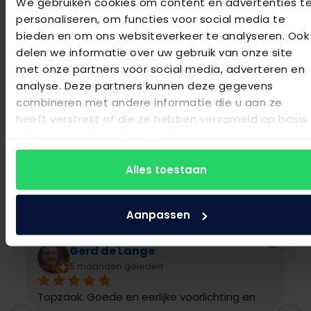
We gebruiken cookies om content en advertenties t
personaliseren, om functies voor social media te
026 3630067
bieden en om ons websiteverkeer te analyseren. Ook
delen we informatie over uw gebruik van onze site
met onze partners voor social media, adverteren en
analyse. Deze partners kunnen deze gegevens
combineren met andere informatie die u aan ze
Maassen van den Brink Bedden en
heeft verstrekt of die ze hebben verzameld op basis
Woninginrichting
van uw gebruik van hun services.
4.9
Gebaseerd op 136 beoordelingen
Alles toestaan
powered by
G
o
o
g
l
e
beoordeel ons op
Aanpassen
ilse Geurds
6 maanden geleden
Goede winkel met fijn, deskundig personeel 
G