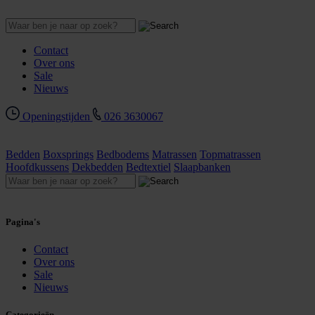
Contact
Over ons
Sale
Nieuws
Openingstijden
026 3630067
Bedden
Boxsprings
Bedbodems
Matrassen
Topmatrassen
Hoofdkussens
Dekbedden
Bedtextiel
Slaapbanken
Pagina's
Contact
Over ons
Sale
Nieuws
Categorieën