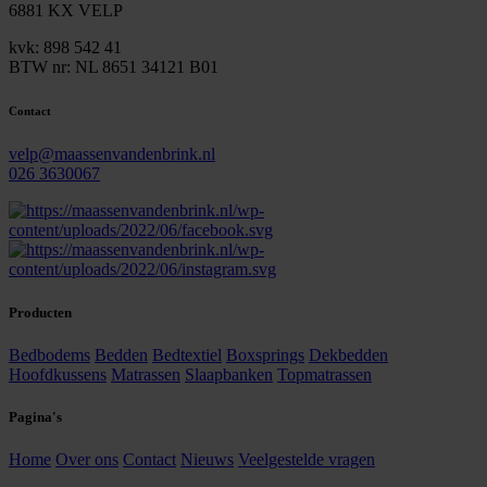
6881 KX VELP
kvk: 898 542 41
BTW nr: NL 8651 34121 B01
Contact
velp@maassenvandenbrink.nl
026 3630067
Producten
Bedbodems
Bedden
Bedtextiel
Boxsprings
Dekbedden
Hoofdkussens
Matrassen
Slaapbanken
Topmatrassen
Pagina's
Home
Over ons
Contact
Nieuws
Veelgestelde vragen