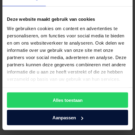
Wil je de nieuwste trends op het gebied van slapen en wonen
ontdekken? Kom langs bij Maassen van den Brink in Velp, dichtbij
Wageningen. Onze specialisten helpen je graag bij het vinden van
jouw ideale bed. Neem contact met ons op of plan een afspraak en
Deze website maakt gebruik van cookies
ervaar zelf het comfort van onze slaapsystemen!
We gebruiken cookies om content en advertenties te
Maak een afspraak!
personaliseren, om functies voor social media te bieden
en om ons websiteverkeer te analyseren. Ook delen we
Bezoek onze showroom!
informatie over uw gebruik van onze site met onze
partners voor social media, adverteren en analyse. Deze
partners kunnen deze gegevens combineren met andere
informatie die u aan ze heeft verstrekt of die ze hebben
verzameld op basis van uw gebruik van hun services.
Alles toestaan
Aanpassen