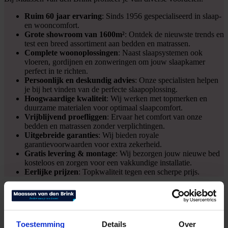
Ruim 60 jaar ervaring
: Sinds 1956 gespecialiseerd in slaap-
en wooncomfort.
Grote showroom van 1600m²
: Ontdek de nieuwste trends en
test een breed assortiment aan bedden en matrassen.
Complete woonoplossingen
: Naast slaapsystemen ook
vloeren, gordijnen en zonweringen om jouw slaapkamer
perfect in te richten.
Persoonlijk en deskundig advies
: Onze specialisten helpen
je bij het vinden van de perfecte slaapoplossing.
Hoogwaardige kwaliteit
: Wij werken met topmerken en
duurzame materialen voor optimaal slaapcomfort.
Vrijblijvend proefliggen
: Ervaar het comfort van onze
bedden en matrassen zonder verplichtingen.
Uitgebreide garanties
: Wij bieden royale
garantievoorwaarden voor extra zekerheid.
Gratis levering & montage
: Wij bezorgen jouw nieuwe bed
kosteloos en zorgen voor een vakkundige installatie.
Eerlijke prijzen
: Topkwaliteit tegen een scherpe prijs.
Bezoek Maassen van den Brink in Velp
Toestemming
Details
Over