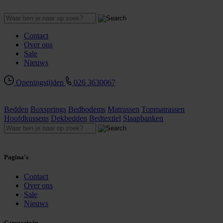
Contact
Over ons
Sale
Nieuws
Openingstijden
026 3630067
Bedden
Boxsprings
Bedbodems
Matrassen
Topmatrassen
Hoofdkussens
Dekbedden
Bedtextiel
Slaapbanken
Pagina's
Contact
Over ons
Sale
Nieuws
Categorieën