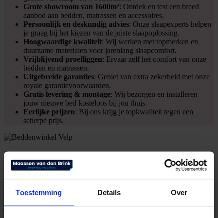
Grote showroom van 1600m²
: Ontdek en test een breed
aanbod aan bedden, matrassen en accessoires.
Persoonlijk en deskundig advies
: Onze slaapexperts helpen
je graag bij het kiezen van de juiste slaapoplossing.
Hoogwaardige kwaliteit
: Wij werken met topmerken en
duurzame materialen voor jarenlang slaapcomfort.
Vrijblijvend proefliggen
: Ervaar zelf het comfort van onze
bedden en matrassen.
Uitgebreide garanties
: Geniet van extra zekerheid met onze
royale garantievoorwaarden.
Gratis levering & montage
: Wij bezorgen en installeren
jouw nieuwe bed kosteloos bij jou thuis.
Eerlijke prijzen
: Bij ons krijg je topkwaliteit tegen een
scherpe prijs.
Bezoek Maassen van den Brink in Velp
Wil je persoonlijk advies en de bedden in onze showroom zelf
ervaren? Kom dan langs bij Maassen van den Brink in Velp. Onze
Toestemming
Details
Over
specialisten staan voor je klaar om je te helpen bij het vinden van
jouw ideale bed. Neem contact met ons op of plan een afspraak,
zodat jij binnenkort kunt genieten van de beste nachtrust!