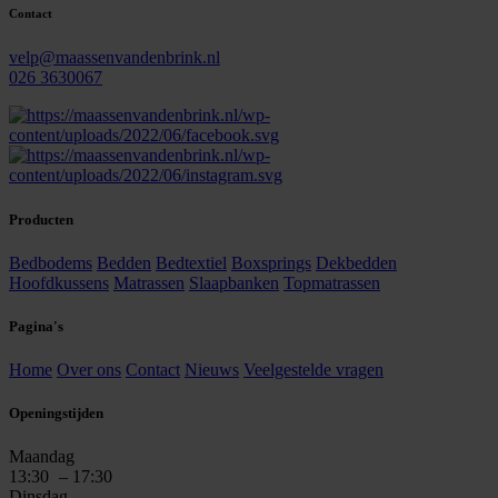
Contact
velp@maassenvandenbrink.nl
026 3630067
Producten
Bedbodems
Bedden
Bedtextiel
Boxsprings
Dekbedden
Hoofdkussens
Matrassen
Slaapbanken
Topmatrassen
Pagina's
Home
Over ons
Contact
Nieuws
Veelgestelde vragen
Openingstijden
Maandag
13:30
– 17:30
Dinsdag