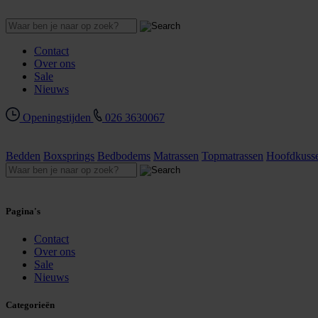
Contact
Over ons
Sale
Nieuws
Openingstijden
026 3630067
Bedden
Boxsprings
Bedbodems
Matrassen
Topmatrassen
Hoofdkuss
Pagina's
Contact
Over ons
Sale
Nieuws
Categorieën