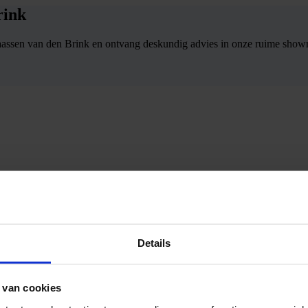
rink
j Maassen van den Brink en ontvang deskundig advies in onze ruime sho
Details
 van cookies