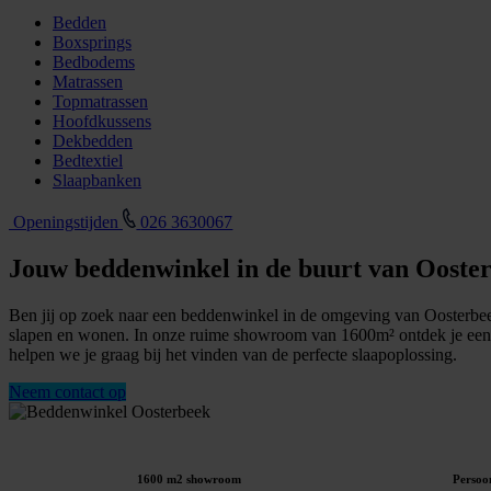
Bedden
Boxsprings
Bedbodems
Matrassen
Topmatrassen
Hoofdkussens
Dekbedden
Bedtextiel
Slaapbanken
Openingstijden
026 3630067
Jouw beddenwinkel in de buurt van Ooste
Ben jij op zoek naar een beddenwinkel in de omgeving van Oosterbeek 
slapen en wonen. In onze ruime showroom van 1600m² ontdek je een 
helpen we je graag bij het vinden van de perfecte slaapoplossing.
Neem contact op
1600 m2 showroom
Persoon