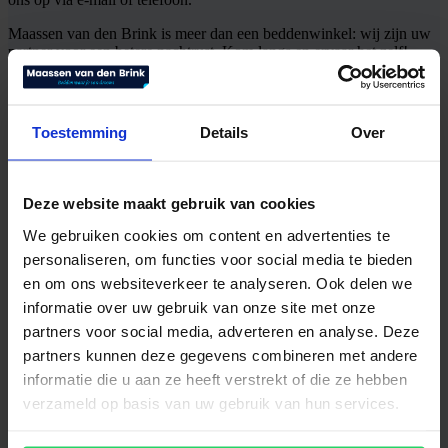
Maassen van den Brink is meer dan een beddenwinkel: wij zijn uw
partner voor een betere nachtrust. Kom langs en ervaar het zelf!
Waarom Maassen van den Brink in Velp?
Klanten uit Nijmegen kiezen voor Maassen van den Brink vanwege:
Toestemming
Details
Over
Breed assortiment
: Wij bieden alles van luxe boxsprings en
ergonomische matrassen tot stijlvol beddengoed.
Topmerken
: Ontdek gerenommeerde merken zoals Auping,
Deze website maakt gebruik van cookies
Schramm en Swissflex in onze showroom.
We gebruiken cookies om content en advertenties te
Proefliggen en testen
: Test onze producten in een
ontspannen sfeer en ontdek wat het beste bij u past.
personaliseren, om functies voor social media te bieden
Maatwerk
: Laat uw bed of matras op maat maken voor
en om ons websiteverkeer te analyseren. Ook delen we
ultiem comfort en ondersteuning.
informatie over uw gebruik van onze site met onze
Uitgebreide garanties
: Wij bieden hoogwaardige producten
met uitstekende garantievoorwaarden.
partners voor social media, adverteren en analyse. Deze
Deskundig advies
: Ons ervaren team staat klaar om u te
partners kunnen deze gegevens combineren met andere
begeleiden in uw zoektocht naar de ideale slaapoplossing.
informatie die u aan ze heeft verstrekt of die ze hebben
Maak een afspraak!
verzameld op basis van uw gebruik van hun services.
Bezoek onze showroom!