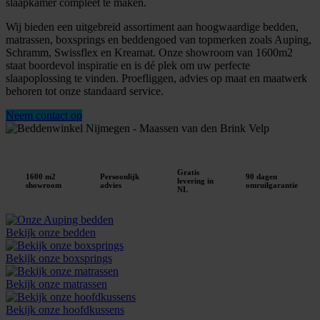
slaapkamer compleet te maken.
Wij bieden een uitgebreid assortiment aan hoogwaardige bedden,
matrassen, boxsprings en beddengoed van topmerken zoals Auping,
Schramm, Swissflex en Kreamat. Onze showroom van 1600m2
staat boordevol inspiratie en is dé plek om uw perfecte
slaapoplossing te vinden. Proefliggen, advies op maat en maatwerk
behoren tot onze standaard service.
Neem contact op
Gratis
1600 m2
Persoonlijk
90 dagen
levering in
showroom
advies
omruilgarantie
NL
Bekijk onze bedden
Bekijk onze boxsprings
Bekijk onze matrassen
Bekijk onze hoofdkussens