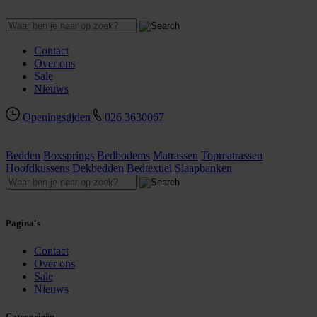
Contact
Over ons
Sale
Nieuws
Openingstijden
026 3630067
Bedden
Boxsprings
Bedbodems
Matrassen
Topmatrassen
Hoofdkussens
Dekbedden
Bedtextiel
Slaapbanken
Pagina's
Contact
Over ons
Sale
Nieuws
Categorieën