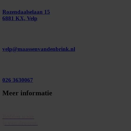
Rozendaalselaan 15
6881 KX, Velp
velp@maassenvandenbrink.nl
026 3630067
Meer informatie
Bedden waar
je van droomt.