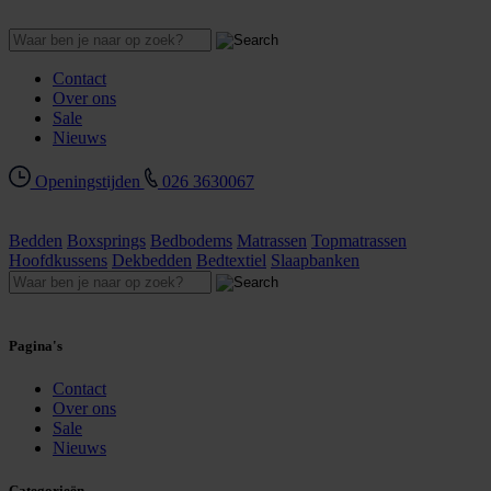
Contact
Over ons
Sale
Nieuws
Openingstijden
026 3630067
Bedden
Boxsprings
Bedbodems
Matrassen
Topmatrassen
Hoofdkussens
Dekbedden
Bedtextiel
Slaapbanken
Pagina's
Contact
Over ons
Sale
Nieuws
Categorieën