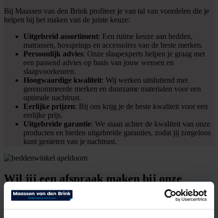
Bij Maassen van den Brink profiteer je van tal van voordelen die je
helpen bij het maken van de juiste keuze:
Uitgebreid assortiment
: Een ruime keuze aan bedden,
matrassen, boxsprings en accessoires van de beste merken.
Persoonlijk advies
: Onze slaapexperts helpen je graag met
een passend advies op basis van jouw wensen en
slaapvoorkeuren.
Hoogwaardige kwaliteit
: Wij werken uitsluitend met
gerenommeerde merken en duurzame materialen voor een
optimale nachtrust.
Eerlijke prijzen
: Bij ons krijg je de beste kwaliteit voor een
eerlijke prijs.
Uitgebreide garantie
: We staan achter de kwaliteit van onze
producten en bieden uitgebreide garanties, zodat jij zorgeloos
kunt genieten van je nachtrust.
Wil jij een afspraak maken bij onze
beddenwinkel Maassen van den Brink?
Wil je zeker weten dat je alle tijd en aandacht krijgt om het perfecte