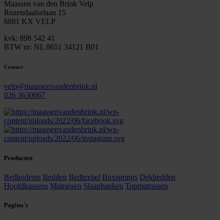
Maassen van den Brink Velp
Rozendaalselaan 15
6881 KX VELP
kvk: 898 542 41
BTW nr: NL 8651 34121 B01
Contact
velp@maassenvandenbrink.nl
026 3630067
Producten
Bedbodems
Bedden
Bedtextiel
Boxsprings
Dekbedden
Hoofdkussens
Matrassen
Slaapbanken
Topmatrassen
Pagina's