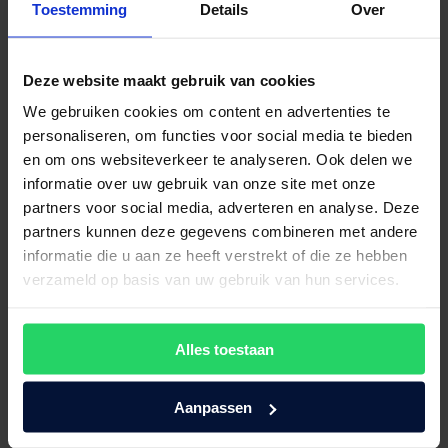
bed of matras te kiezen? Maak dan eenvoudig een afspraak bij
Toestemming
Details
Over
Maassen van den Brink. Onze specialisten staan voor je klaar om je
persoonlijk te adviseren en te helpen bij het vinden van jouw ideale
slaapoplossing. Bezoek onze website voor meer informatie of neem
direct contact met ons op om een afspraak in te plannen. We
Deze website maakt gebruik van cookies
verwelkomen je graag in onze beddenwinkel in Velp, dichtbij
We gebruiken cookies om content en advertenties te
Apeldoorn!
personaliseren, om functies voor social media te bieden
Maak een afspraak!
en om ons websiteverkeer te analyseren. Ook delen we
informatie over uw gebruik van onze site met onze
Bezoek onze showroom!
partners voor social media, adverteren en analyse. Deze
partners kunnen deze gegevens combineren met andere
informatie die u aan ze heeft verstrekt of die ze hebben
verzameld op basis van uw gebruik van hun services.
Alles toestaan
Aanpassen