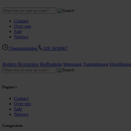
Contact
Over ons
Sale
Nieuws
Openingstijden
026 3630067
Bedden
Boxsprings
Bedbodems
Matrassen
Topmatrassen
Hoofdkuss
Pagina's
Contact
Over ons
Sale
Nieuws
Categorieën