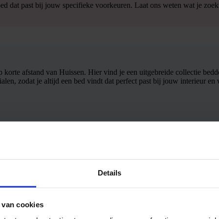
ed dat past bij jouw specifieke voorkeuren. Laat ons weten wat je zoekt
korte afstand van Huissen. Hier vind je een uitgebreide collectie bed
rialen, zodat je altijd een bed vindt dat perfect past bij jouw interi
dden vlakbij Huissen
m langs en laat je inspireren door ons uitgebreide assortiment en des
Details
 van cookies