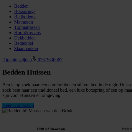
Bedden
Boxsprings
Bedbodems
Matrassen
Topmatrassen
Hoofdkussens
Dekbedden
Bedtextiel
Slaapbanken
Openingstijden
026 3630067
Bedden Huissen
Ben je op zoek naar een comfortabel en stijlvol bed in de regio Huis
zoek bent naar een traditioneel bed, een luxe boxspring of een op ma
zijn voor Huissen en omgeving.
Neem contact op
1600 m2 showroom
Persoon