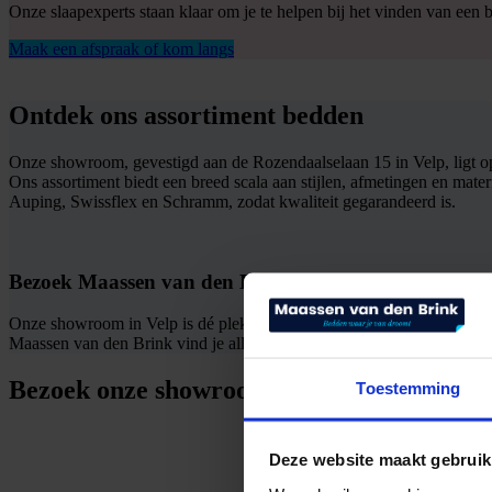
Onze slaapexperts staan klaar om je te helpen bij het vinden van een b
Maak een afspraak of kom langs
Ontdek ons assortiment bedden
Onze showroom, gevestigd aan de Rozendaalselaan 15 in Velp, ligt op 
Ons assortiment biedt een breed scala aan stijlen, afmetingen en mate
Auping, Swissflex en Schramm, zodat kwaliteit gegarandeerd is.
Bezoek Maassen van den Brink voor jouw perfecte be
Onze showroom in Velp is dé plek om jouw ideale bed te ontdekken. Ko
Maassen van den Brink vind je alles voor een goede nachtrust.
Bezoek onze showroom!
Toestemming
Deze website maakt gebruik