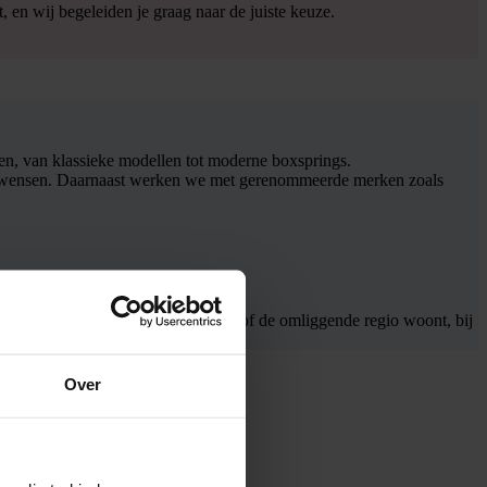
, en wij begeleiden je graag naar de juiste keuze.
den, van klassieke modellen tot moderne boxsprings.
eur en wensen. Daarnaast werken we met gerenommeerde merken zoals
kundig advies. Of je nu in Huissen of de omliggende regio woont, bij
Over