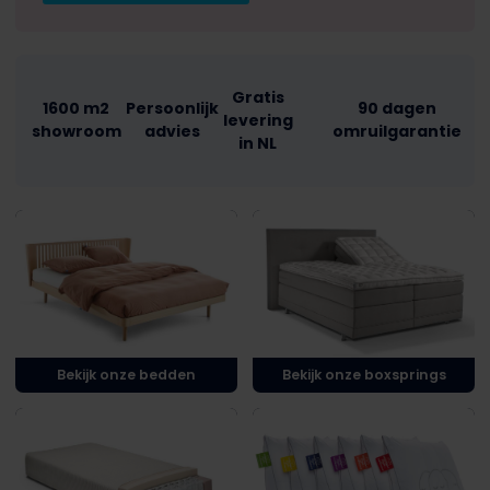
Gratis
1600 m2
Persoonlijk
90 dagen
levering
showroom
advies
omruilgarantie
in NL
Bekijk onze bedden
Bekijk onze boxsprings