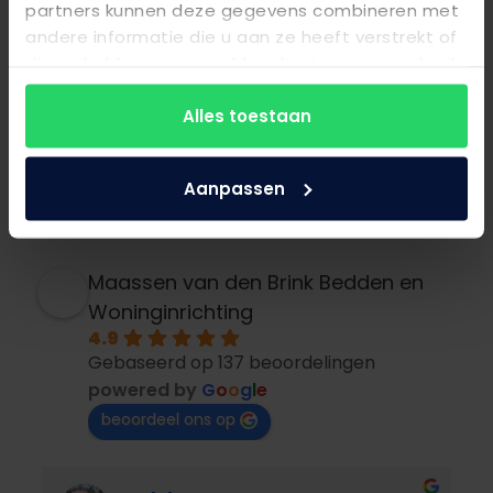
partners kunnen deze gegevens combineren met
Rozendaalselaan 15
andere informatie die u aan ze heeft verstrekt of
6881 KX, Velp
die ze hebben verzameld op basis van uw gebruik
van hun services.
velp@maassenvandenbrink.nl
Alles toestaan
026 3630067
Aanpassen
Maassen van den Brink Bedden en
Woninginrichting
4.9
Gebaseerd op 137 beoordelingen
powered by
G
o
o
g
l
e
beoordeel ons op