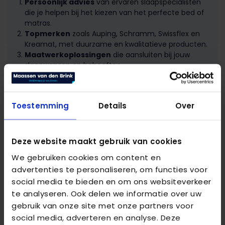
Persoonlijk advies
van ervaren slaapspecialisten
die je helpen bij het kiezen van het perfecte bed of
matras.
Topmerken
zoals Auping, Schramm, Swissflex en
Kreamat, met duurzame en kwalitatieve producten.
Maatwerkoplossingen
die aansluiten bij jouw
slaapwensen en behoeften.
Proefliggen
in onze showroom, zodat je met
zekerheid jouw keuze maakt.
Uitgebreide garantie
, zodat je jarenlang
Toestemming
Details
Over
zorgeloos kunt genieten van je bed.
Bezoek onze showroom in Velp en ontdek hoe wij jou
Deze website maakt gebruik van cookies
kunnen helpen bij het vinden van jouw ideale bed in
Apeldoorn.
We gebruiken cookies om content en
advertenties te personaliseren, om functies voor
social media te bieden en om ons websiteverkeer
te analyseren. Ook delen we informatie over uw
gebruik van onze site met onze partners voor
Bezoek onze showroom!
social media, adverteren en analyse. Deze