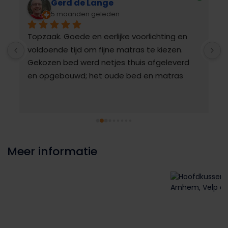
ilse Geurds
n
6 maanden geleden
ke voorlichting en 
Goede winkel met fijn, deskundi
matras te kiezen. 
wat echt met je zoekt naar een 
s thuis afgeleverd 
om lekker te slapen!! En eenmaal
e bed en matras 
geleverd liggen we nu heerlijk o
uur gemak. En het 
hadden we jaren eerder 
Meer informatie