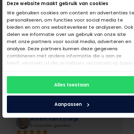
Deze website maakt gebruik van cookies
velp@maassenvandenbrink.nl
We gebruiken cookies om content en advertenties t
personaliseren, om functies voor social media te
026 3630067
bieden en om ons websiteverkeer te analyseren. Ook
delen we informatie over uw gebruik van onze site
met onze partners voor social media, adverteren en
analyse. Deze partners kunnen deze gegevens
combineren met andere informatie die u aan ze
Maassen van den Brink Bedden en
heeft verstrekt of die ze hebben verzameld op basis
Woninginrichting
van uw gebruik van hun services.
4.9
Gebaseerd op 137 beoordelingen
Alles toestaan
powered by
G
o
o
g
l
e
beoordeel ons op
Aanpassen
Willem van Katwijk
5 maanden geleden