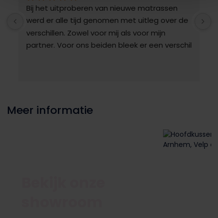
Bij het uitproberen van nieuwe matrassen 
T
werd er alle tijd genomen met uitleg over de 
v
verschillen. Zowel voor mij als voor mijn 
G
partner. Voor ons beiden bleek er een verschil 
in onze ervaring en keuze. Voorspeld werd 
n
een levertijd van 5 weken. Dat kwam ook 
s
exact uit. Het vervangen van de matrassen 
via een nauwe trap ging snel en 
probleemloos. Ook werd geholpen bij het bed 
Meer informatie
opmaken. Wat een service! En er prima op 
geslapen!!     Al met al een winkel die wij 
iedereen kunnen aanbevelen.
Bekijk onze
showroom