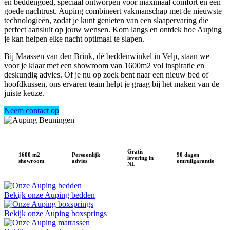
en beddengoed, speciaal ontworpen voor maximaal comfort en een
goede nachtrust. Auping combineert vakmanschap met de nieuwste
technologieën, zodat je kunt genieten van een slaapervaring die
perfect aansluit op jouw wensen. Kom langs en ontdek hoe Auping
je kan helpen elke nacht optimaal te slapen.
Bij Maassen van den Brink, dé beddenwinkel in Velp, staan we
voor je klaar met een showroom van 1600m2 vol inspiratie en
deskundig advies. Of je nu op zoek bent naar een nieuw bed of
hoofdkussen, ons ervaren team helpt je graag bij het maken van de
juiste keuze.
Neem contact op
Gratis
1600 m2
Persoonlijk
90 dagen
levering in
showroom
advies
omruilgarantie
NL
Bekijk onze Auping bedden
Bekijk onze Auping boxsprings