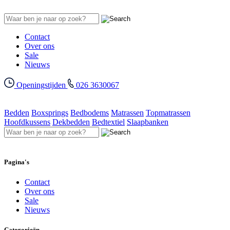
Contact
Over ons
Sale
Nieuws
Openingstijden
026 3630067
Bedden
Boxsprings
Bedbodems
Matrassen
Topmatrassen
Hoofdkussens
Dekbedden
Bedtextiel
Slaapbanken
Pagina's
Contact
Over ons
Sale
Nieuws
Categorieën