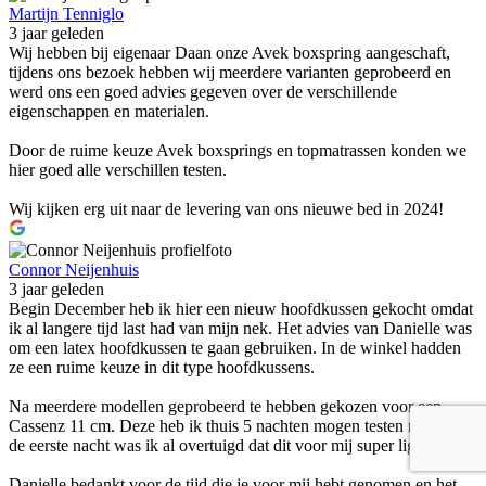
Martijn Tenniglo
3 jaar geleden
Wij hebben bij eigenaar Daan onze Avek boxspring aangeschaft,
tijdens ons bezoek hebben wij meerdere varianten geprobeerd en
werd ons een goed advies gegeven over de verschillende
eigenschappen en materialen.
Door de ruime keuze Avek boxsprings en topmatrassen konden we
hier goed alle verschillen testen.
Wij kijken erg uit naar de levering van ons nieuwe bed in 2024!
Connor Neijenhuis
3 jaar geleden
Begin December heb ik hier een nieuw hoofdkussen gekocht omdat
ik al langere tijd last had van mijn nek. Het advies van Danielle was
om een latex hoofdkussen te gaan gebruiken. In de winkel hadden
ze een ruime keuze in dit type hoofdkussens.
Na meerdere modellen geprobeerd te hebben gekozen voor een
Cassenz 11 cm. Deze heb ik thuis 5 nachten mogen testen maar na
de eerste nacht was ik al overtuigd dat dit voor mij super ligt!
Danielle bedankt voor de tijd die je voor mij hebt genomen en het