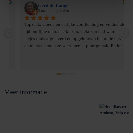
Gerd de Lange
5 maanden geleden
 
Topzaak. Goede en eerlijke voorlichting en voldoende 
G
tijd om fijne matras te kiezen. Gekozen bed werd 
m
 
netjes thuis afgeleverd en opgebouwd; het oude bed 
E
en matras namen ze weer mee ... puur gemak. En het 
o
 
slaapt echt heerlijk ... hadden we jaren eerder moeten 
doen!
 
Meer informatie