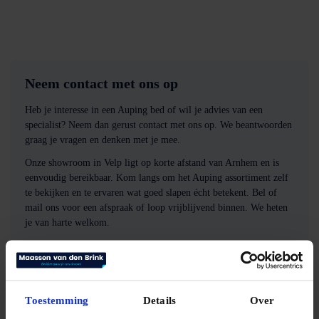
Neem contact met ons op
Heb je interesse in een Auping bed of wil je advies van een
specialist? Neem dan gerust contact met ons op. We beantwoorden
graag je vragen en denken met je mee.
Onze showroom in Velp ligt op korte afstand van Arnhem en is
eenvoudig bereikbaar. Kom langs om het Auping assortiment zelf
te bekijken en te ervaren wat goed slapen écht betekent. Bel of
mail ons voor een afspraak of loop vrijblijvend binnen. We heten
je van harte welkom.
Maak een afspraak!
Toestemming
Details
Over