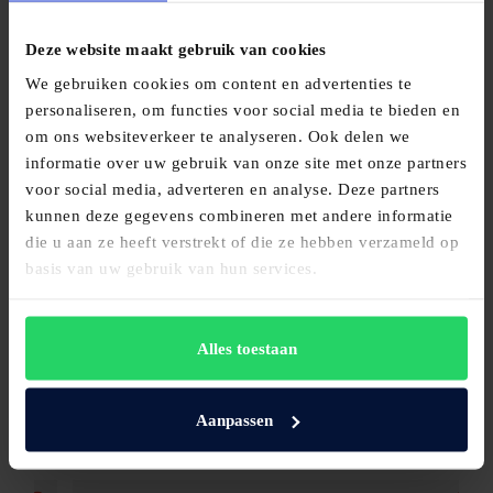
Bezoek onze showroom!
Deze website maakt gebruik van cookies
Rozendaalselaan 15
We gebruiken cookies om content en advertenties te
6881 KX, Velp
personaliseren, om functies voor social media te bieden en
om ons websiteverkeer te analyseren. Ook delen we
velp@maassenvandenbrink.nl
informatie over uw gebruik van onze site met onze partners
voor social media, adverteren en analyse. Deze partners
026 3630067
kunnen deze gegevens combineren met andere informatie
die u aan ze heeft verstrekt of die ze hebben verzameld op
basis van uw gebruik van hun services.
Maassen van den Brink Bedden en
Woninginrichting
Alles toestaan
4.9
Gebaseerd op 137 beoordelingen
powered by
G
o
o
g
l
e
Aanpassen
beoordeel ons op