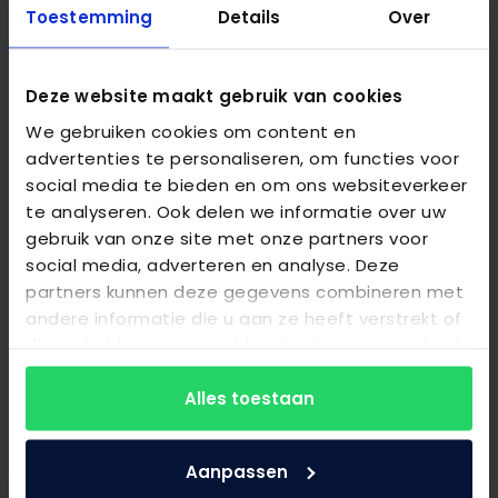
Toestemming
Details
Over
We staan voor je klaar
Klantenservice
Deze website maakt gebruik van cookies
Uitproberen?
We gebruiken cookies om content en
advertenties te personaliseren, om functies voor
Kom langs!
social media te bieden en om ons websiteverkeer
Route
te analyseren. Ook delen we informatie over uw
gebruik van onze site met onze partners voor
social media, adverteren en analyse. Deze
partners kunnen deze gegevens combineren met
Nieuwsbrief?
andere informatie die u aan ze heeft verstrekt of
die ze hebben verzameld op basis van uw gebruik
Blijf op de hoogte.
van hun services.
jouw e-mailadres
Alles toestaan
Aanpassen