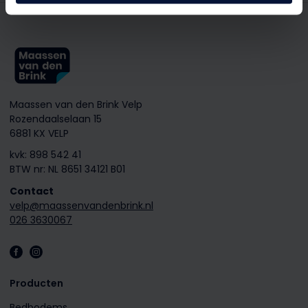
Maassen van den Brink Velp
Rozendaalselaan 15
6881 KX VELP
kvk: 898 542 41
BTW nr: NL 8651 34121 B01
Contact
velp@maassenvandenbrink.nl
026 3630067
Producten
Bedbodems