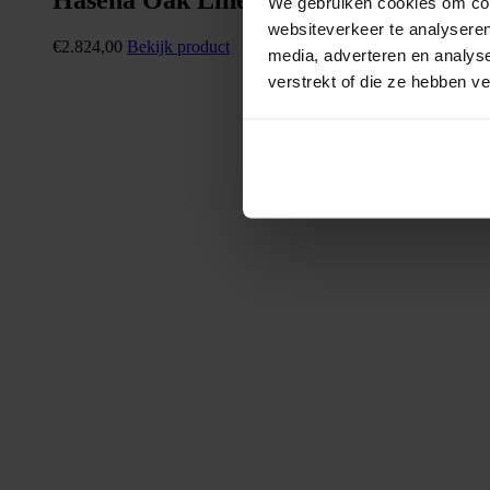
Hasena Oak Line Bianco Ripo
We gebruiken cookies om cont
websiteverkeer te analyseren
€
2.824,00
Bekijk product
media, adverteren en analys
verstrekt of die ze hebben v