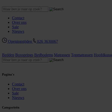
Contact
Over ons
Sale
Nieuws
Openingstijden
026 3630067
Bedden
Boxsprings
Bedbodems
Matrassen
Topmatrassen
Hoofdkuss
Pagina's
Contact
Over ons
Sale
Nieuws
Categorieën